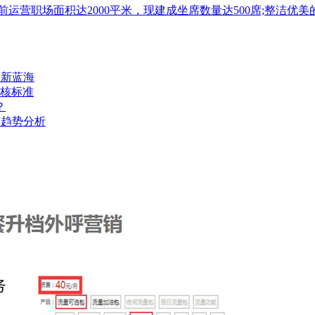
目前运营职场面积达2000平米，现建成坐席数量达500席;整
为新蓝海
核标准
？
与趋势分析