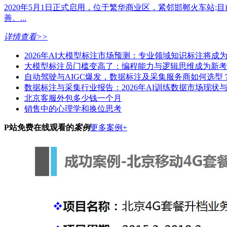
2020年5月1日正式启用，位于繁华商业区，紧邻邯郸火车站;
善。...
详情查看>>
2026年AI大模型标注市场预测：专业领域知识标注将成
大模型标注员门槛变高了：编程能力与逻辑思维成为新考
自动驾驶与AIGC爆发，数据标注及采集服务商如何选型
数据标注与采集行业报告：2026年AI训练数据市场现状
北京客服外包多少钱一个月
销售中的心理学和换位思考
P站免费在线观看的
案例
更多案例+