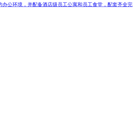
洁优美的办公环境，并配备酒店级员工公寓和员工食堂，配套齐全完