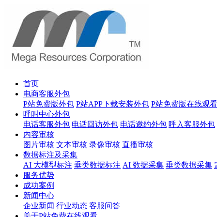
首页
电商客服外包
P站免费版外包
P站APP下载安装外包
P站免费版在线观
呼叫中心外包
电话客服外包
电话回访外包
电话邀约外包
呼入客服外包
内容审核
图片审核
文本审核
录像审核
直播审核
数据标注及采集
AI 大模型标注
垂类数据标注
AI 数据采集
垂类数据采集
服务优势
成功案例
新闻中心
企业新闻
行业动态
客服问答
关于P站免费在线观看