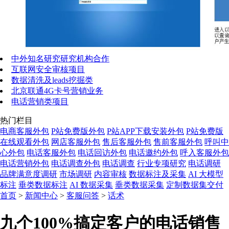
中外知名研究研究机构合作
互联网安全审核项目
数据清洗及leads挖掘类
北京联通4G卡号营销业务
电话营销类项目
热门栏目
电商客服外包
P站免费版外包
P站APP下载安装外包
P站免费版
在线观看外包
网店客服外包
售后客服外包
售前客服外包
呼叫中
心外包
电话客服外包
电话回访外包
电话邀约外包
呼入客服外包
电话营销外包
电话调查外包
电话调查
行业专项研究
电话调研
品牌满意度调研
市场调研
内容审核
数据标注及采集
AI 大模型
标注
垂类数据标注
AI 数据采集
垂类数据采集
定制数据集交付
首页
>
新闻中心
>
客服问答
>
话术
九个100%搞定客户的电话销售