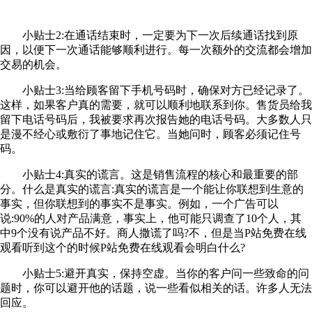
小贴士2:在通话结束时，一定要为下一次后续通话找到原
因，以便下一次通话能够顺利进行。每一次额外的交流都会增加
交易的机会。
小贴士3:当给顾客留下手机号码时，确保对方已经记录了。
这样，如果客户真的需要，就可以顺利地联系到你。售货员给我
留下电话号码后，我被要求再次报告她的电话号码。大多数人只
是漫不经心或敷衍了事地记住它。当她问时，顾客必须记住号
码。
小贴士4:真实的谎言。这是销售流程的核心和最重要的部
分。什么是真实的谎言:真实的谎言是一个能让你联想到生意的
事实，但你联想到的事实不是事实。例如，一个广告可以
说:90%的人对产品满意，事实上，他可能只调查了10个人，其
中9个没有说产品不好。商人撒谎了吗?不，但是当P站免费在线
观看听到这个的时候P站免费在线观看会明白什么?
小贴士5:避开真实，保持空虚。当你的客户问一些致命的问
题时，你可以避开他的话题，说一些看似相关的话。许多人无法
回应。