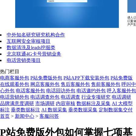
中外知名研究研究机构合作
互联网安全审核项目
数据清洗及leads挖掘类
北京联通4G卡号营销业务
电话营销类项目
热门栏目
电商客服外包
P站免费版外包
P站APP下载安装外包
P站免费版
在线观看外包
网店客服外包
售后客服外包
售前客服外包
呼叫中
心外包
电话客服外包
电话回访外包
电话邀约外包
呼入客服外包
电话营销外包
电话调查外包
电话调查
行业专项研究
电话调研
品牌满意度调研
市场调研
内容审核
数据标注及采集
AI 大模型
标注
垂类数据标注
AI 数据采集
垂类数据采集
定制数据集交付
首页
>
新闻中心
>
客服问答
P站免费版外包如何掌握七项基