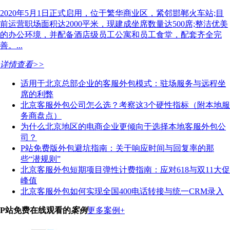
2020年5月1日正式启用，位于繁华商业区，紧邻邯郸火车站;目
前运营职场面积达2000平米，现建成坐席数量达500席;整洁优美
的办公环境，并配备酒店级员工公寓和员工食堂，配套齐全完
善。...
详情查看>>
适用于北京总部企业的客服外包模式：驻场服务与远程坐
席的利弊
北京客服外包公司怎么选？考察这3个硬性指标（附本地服
务商盘点）
为什么北京地区的电商企业更倾向于选择本地客服外包公
司？
P站免费版外包避坑指南：关于响应时间与回复率的那
些“潜规则”
北京客服外包短期项目弹性计费指南：应对618与双11大促
峰值
北京客服外包如何实现全国400电话转接与统一CRM录入
P站免费在线观看的
案例
更多案例+