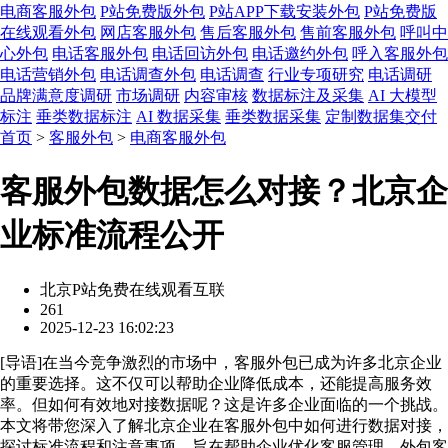
电商客服外包
P站免费版外包
P站APP下载安装外包
P站免费版
在线观看外包
网店客服外包
售后客服外包
售前客服外包
呼叫中
心外包
电话客服外包
电话回访外包
电话邀约外包
呼入客服外包
电话营销外包
电话调查外包
电话调查
行业专项研究
电话调研
品牌满意度调研
市场调研
内容审核
数据标注及采集
AI 大模型
标注
垂类数据标注
AI 数据采集
垂类数据采集
定制数据集交付
首页
>
客服外包
>
电商客服外包
客服外包数据怎么对接？北京企
业标准流程公开
北京P站免费在线观看互联
261
2025-12-23 16:02:23
[
导语
]在当今竞争激烈的市场中，客服外包已成为许多北京企业
的重要选择。这不仅可以帮助企业降低成本，还能提高服务效
率。但如何有效地对接数据呢？这是许多企业面临的一个挑战。
本文将带您深入了解北京企业在客服外包中如何进行数据对接，
探讨标准流程和注意事项，旨在帮助企业优化客服管理。外包客