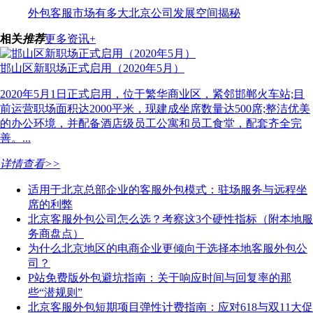
外包客服市场有多大北京公司发展空间揭秘
相关
推荐
更多资讯+
邯山区新职场正式启用（2020年5月）
2020年5月1日正式启用，位于繁华商业区，紧邻邯郸火车站;目
前运营职场面积达2000平米，现建成坐席数量达500席;整洁优美
的办公环境，并配备酒店级员工公寓和员工食堂，配套齐全完
善。...
详情查看>>
适用于北京总部企业的客服外包模式：驻场服务与远程坐
席的利弊
北京客服外包公司怎么选？考察这3个硬性指标（附本地服
务商盘点）
为什么北京地区的电商企业更倾向于选择本地客服外包公
司？
P站免费版外包避坑指南：关于响应时间与回复率的那
些“潜规则”
北京客服外包短期项目弹性计费指南：应对618与双11大促