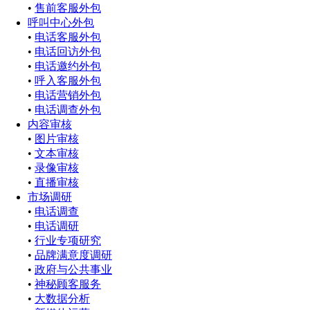
•
售前客服外包
呼叫中心外包
•
电话客服外包
•
电话回访外包
•
电话邀约外包
•
呼入客服外包
•
电话营销外包
•
电话调查外包
内容审核
•
图片审核
•
文本审核
•
录像审核
•
直播审核
市场调研
•
电话调查
•
电话调研
•
行业专项研究
•
品牌满意度调研
•
政府与公共事业
•
神秘顾客服务
•
大数据分析