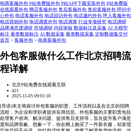
电商客服外包
P站免费版外包
P站APP下载安装外包
P站免费版
在线观看外包
网店客服外包
售后客服外包
售前客服外包
呼叫中
心外包
电话客服外包
电话回访外包
电话邀约外包
呼入客服外包
电话营销外包
电话调查外包
电话调查
行业专项研究
电话调研
品牌满意度调研
市场调研
内容审核
数据标注及采集
AI 大模型
标注
垂类数据标注
AI 数据采集
垂类数据采集
定制数据集交付
首页
>
客服外包
>
电商客服外包
外包客服做什么工作北京招聘流
程详解
北京P站免费在线观看互联
421
2025-11-05 09:01:10
[
导语
]本文将探讨外包客服的职责、工作流程以及在北京的招聘
流程，为企业和求职者提供实用信息。外包客服的主要职责包括
处理客户咨询、解决问题、提供售后支持等，旨在提升客户满意
度和品牌形象。想象一下，你在网上购买了一件新衣服，却发现
它的尺码不合适。你打电话给客服，想要了解退换货的流程。这