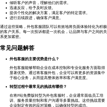
倾听客户的声音，理解他们的需求。
迅速反应，给予及时反馈。
提供个性化的解决方案，满足客户的特定需求。
进行后续跟进，确保客户满意。
通过这些策略，外包客服团队可以有效地将负面体验转化为积极
的客户关系。每一次投诉都是一次机会，让品牌与客户之间的关
系更加紧密。
常见问题解答
外包客服的主要优势是什么？
外包客服能够帮助企业在成本控制和专业化服务方面取得
显著优势。通过将客服外包，企业可以将更多的资源集中
于核心业务，从而提高整体效率和客户满意度。
转型过程中最常见的挑战有哪些？
在将P站免费版转型为外包客服时，企业通常面临员工培
训、服务质量控制和客户沟通等多重挑战。这些挑战需要
企业制定有效的应对策略，以确保转型的成功。