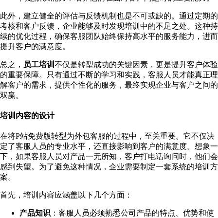
此外，建立健全的评估与反馈机制也是不可或缺的。通过定期的
考核和客户反馈，企业能够及时发现培训中的不足之处。这种持
续的优化过程，确保客服团队始终保持高水平的服务能力，进而
提升客户的满意度。
总之，
员工培训
不仅是转型成功的关键因素，更是提升客户体验
的重要保障。只有通过不断的学习和实践，客服人员才能真正理
解客户的需求，提供个性化的服务，最终实现企业与客户之间的
双赢。
培训内容的设计
在将P站免费版转型为外包客服的过程中，至关重要。它不仅决
定了客服人员的专业水平，还直接影响到客户的满意度。想象一
下，如果客服人员对产品一无所知，客户打电话询问时，他们会
感到失望。为了避免这种情况，企业需要制定一套系统的培训方
案。
首先，培训内容应涵盖以下几个方面：
产品知识
：客服人员必须熟悉公司产品的特点、优势和使