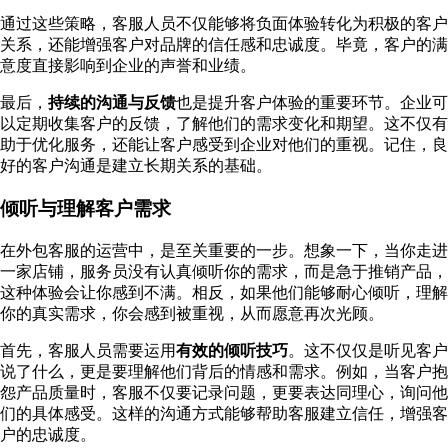
通过这些策略，客服人员不仅能够将负面体验转化为积极的客户
关系，还能增强客户对品牌的信任感和忠诚度。毕竟，客户的满
意度直接影响到企业的声誉和业绩。
最后，
持续的沟通与反馈
也是提升客户体验的重要环节。企业可
以定期收集客户的反馈，了解他们的需求变化和期望。这不仅有
助于优化服务，还能让客户感受到企业对他们的重视。记住，良
好的客户沟通是建立长期关系的基础。
倾听与理解客户需求
在外包客服的运营中，是至关重要的一步。想象一下，当你走进
一家店铺，服务员没有认真倾听你的需求，而是急于推销产品，
这种体验会让你感到不满。相反，如果他们能够耐心倾听，理解
你的真实需求，你会感到被重视，从而愿意再次光顾。
首先，客服人员需要运用
有效的倾听技巧
。这不仅仅是听见客户
说了什么，更是要理解他们背后的情感和需求。例如，当客户抱
怨产品质量时，客服不仅要记录问题，更要表达同理心，询问他
们的具体感受。这样的沟通方式能够帮助客服建立信任，增强客
户的忠诚度。