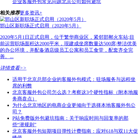
企业客服外包常见问题北京公司如何避坑
相关
推荐
更多资讯+
邯山区新职场正式启用（2020年5月）
2020年5月1日正式启用，位于繁华商业区，紧邻邯郸火车站;目
前运营职场面积达2000平米，现建成坐席数量达500席;整洁优美
的办公环境，并配备酒店级员工公寓和员工食堂，配套齐全完
善。...
详情查看>>
适用于北京总部企业的客服外包模式：驻场服务与远程坐
席的利弊
北京客服外包公司怎么选？考察这3个硬性指标（附本地服
务商盘点）
为什么北京地区的电商企业更倾向于选择本地客服外包公
司？
P站免费版外包避坑指南：关于响应时间与回复率的那
些“潜规则”
北京客服外包短期项目弹性计费指南：应对618与双11大促
峰值