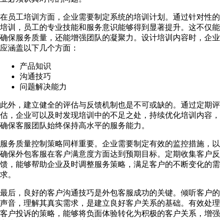
在员工培训方面，企业需要制定系统的培训计划。通过针对性的
培训，员工的专业技能和服务意识能够得到显著提升。这不仅能
确保服务质量，还能增强团队的凝聚力。设计培训内容时，企业
应涵盖以下几个方面：
产品知识
沟通技巧
问题解决能力
此外，建立健全的评估与反馈机制也是不可或缺的。通过定期评
估，企业可以及时发现培训中的不足之处，持续优化培训内容，
确保客服团队始终保持高水平的服务能力。
服务质量控制策略同样重要。企业需要制定有效的监控措施，以
确保外包客服在客户满意度方面达到预期目标。定期收集客户反
馈，能够帮助企业及时调整服务策略，满足客户的不断变化的需
求。
最后，良好的客户沟通技巧是外包客服成功的关键。倾听客户的
声音，理解其真实需求，是建立良好客户关系的基础。有效处理
客户投诉的策略，能够将负面体验转化为积极的客户关系，增强