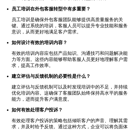
员工培训在外包客服转型中有多重要？
员工培训是确保外包客服团队能够提供高质量服务的关
键。通过系统的培训，客服人员可以提升专业技能和服务
意识，从而更好地满足客户需求。
如何设计有效的培训内容？
有效的培训内容应包括产品知识、沟通技巧和问题解决能
力等方面。这些内容能够帮助客服人员更好地理解客户需
求，提高工作效率。
建立评估与反馈机制的必要性是什么？
建立评估与反馈机制可以及时发现培训中的不足，并持续
优化培训内容。这确保了客服团队始终保持高水平的服务
能力，进而提升客户满意度。
如何有效处理客户投诉？
有效处理客户投诉的策略包括倾听客户的声音、理解其需
求，并及时给予反馈。通过这种方式，企业可以将负面体