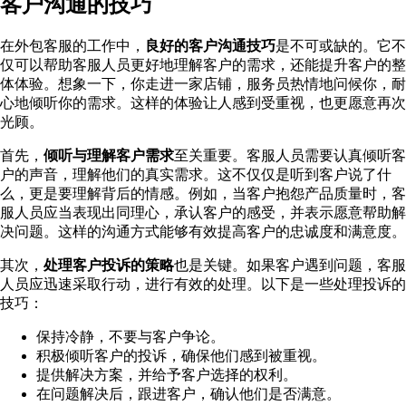
客户沟通的技巧
在外包客服的工作中，
良好的客户沟通技巧
是不可或缺的。它不
仅可以帮助客服人员更好地理解客户的需求，还能提升客户的整
体体验。想象一下，你走进一家店铺，服务员热情地问候你，耐
心地倾听你的需求。这样的体验让人感到受重视，也更愿意再次
光顾。
首先，
倾听与理解客户需求
至关重要。客服人员需要认真倾听客
户的声音，理解他们的真实需求。这不仅仅是听到客户说了什
么，更是要理解背后的情感。例如，当客户抱怨产品质量时，客
服人员应当表现出同理心，承认客户的感受，并表示愿意帮助解
决问题。这样的沟通方式能够有效提高客户的忠诚度和满意度。
其次，
处理客户投诉的策略
也是关键。如果客户遇到问题，客服
人员应迅速采取行动，进行有效的处理。以下是一些处理投诉的
技巧：
保持冷静，不要与客户争论。
积极倾听客户的投诉，确保他们感到被重视。
提供解决方案，并给予客户选择的权利。
在问题解决后，跟进客户，确认他们是否满意。