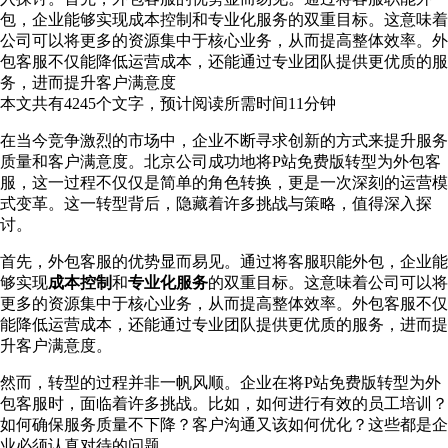
包，企业能够实现成本控制和专业化服务的双重目标。这意味着
公司可以将更多的资源集中于核心业务，从而提高整体效率。外
包客服不仅能降低运营成本，还能通过专业团队提供更优质的服
务，进而提升客户满意度
本文共有
4245
个文字，预计阅读所需时间
11
分钟
在当今竞争激烈的市场中，企业不断寻求创新的方式来提升服务
质量和客户满意度。北京公司成功地将P站免费版转型为外包客
服，这一过程不仅仅是简单的角色转换，更是一次深刻的运营模
式变革。这一转型背后，隐藏着许多挑战与策略，值得深入探
讨。
首先，外包客服的优势显而易见。通过将客服职能外包，企业能
够实现
成本控制
和
专业化服务
的双重目标。这意味着公司可以将
更多的资源集中于核心业务，从而提高整体效率。外包客服不仅
能降低运营成本，还能通过专业团队提供更优质的服务，进而提
升客户满意度。
然而，转型的过程并非一帆风顺。企业在将P站免费版转型为外
包客服时，面临着许多挑战。比如，如何进行有效的员工培训？
如何确保服务质量不下降？客户沟通又该如何优化？这些都是企
业必须认真对待的问题。