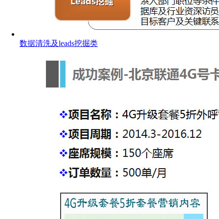
数据清洗及leads挖掘类