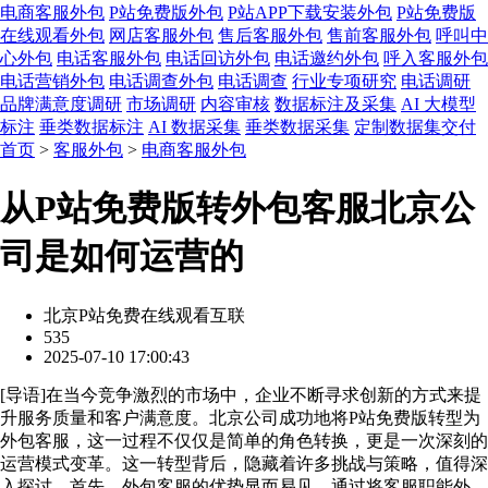
电商客服外包
P站免费版外包
P站APP下载安装外包
P站免费版
在线观看外包
网店客服外包
售后客服外包
售前客服外包
呼叫中
心外包
电话客服外包
电话回访外包
电话邀约外包
呼入客服外包
电话营销外包
电话调查外包
电话调查
行业专项研究
电话调研
品牌满意度调研
市场调研
内容审核
数据标注及采集
AI 大模型
标注
垂类数据标注
AI 数据采集
垂类数据采集
定制数据集交付
首页
>
客服外包
>
电商客服外包
从P站免费版转外包客服北京公
司是如何运营的
北京P站免费在线观看互联
535
2025-07-10 17:00:43
[
导语
]在当今竞争激烈的市场中，企业不断寻求创新的方式来提
升服务质量和客户满意度。北京公司成功地将P站免费版转型为
外包客服，这一过程不仅仅是简单的角色转换，更是一次深刻的
运营模式变革。这一转型背后，隐藏着许多挑战与策略，值得深
入探讨。首先，外包客服的优势显而易见。通过将客服职能外