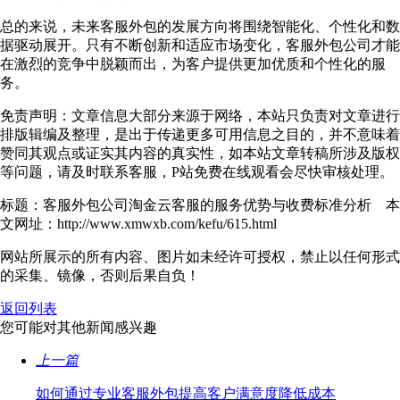
总的来说，未来客服外包的发展方向将围绕智能化、个性化和数
据驱动展开。只有不断创新和适应市场变化，客服外包公司才能
在激烈的竞争中脱颖而出，为客户提供更加优质和个性化的服
务。
免责声明：文章信息大部分来源于网络，本站只负责对文章进行
排版辑编及整理，是出于传递更多可用信息之目的，并不意味着
赞同其观点或证实其内容的真实性，如本站文章转稿所涉及版权
等问题，请及时联系客服，P站免费在线观看会尽快审核处理。
标题：客服外包公司淘金云客服的服务优势与收费标准分析 本
文网址：http://www.xmwxb.com/kefu/615.html
网站所展示的所有内容、图片如未经许可授权，禁止以任何形式
的采集、镜像，否则后果自负！
返回列表
您可能对其他新闻感兴趣
上一篇
如何通过专业客服外包提高客户满意度降低成本