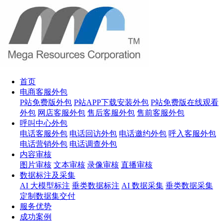
首页
电商客服外包
P站免费版外包
P站APP下载安装外包
P站免费版在线观看
外包
网店客服外包
售后客服外包
售前客服外包
呼叫中心外包
电话客服外包
电话回访外包
电话邀约外包
呼入客服外包
电话营销外包
电话调查外包
内容审核
图片审核
文本审核
录像审核
直播审核
数据标注及采集
AI 大模型标注
垂类数据标注
AI 数据采集
垂类数据采集
定制数据集交付
服务优势
成功案例