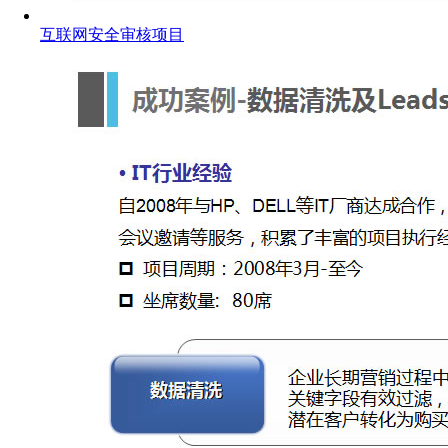
互联网安全审核项目