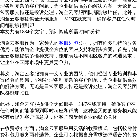
理各种复杂的客户问题，为企业提供高效的解决方案。无论是日
常客服支持还是投诉处理，淘金云客服团队都能够胜任。此外，
淘金云客服提供全天候服务，24/7在线支持，确保客户在任何时
间都能够得到即
本文共有
1884
个文字，预计阅读所需时间
5
分钟
淘金云客服作为一家领先的
客服外包
公司，拥有许多独特的服务
优势，能够为企业提供全方位的客户支持和解决方案。首先，淘
金云客服提供多语种支持，能够满足不同地区客户的沟通需求，
让企业在国际市场中更具竞争力。
其次，淘金云客服拥有一支专业的团队，他们经过专业培训和丰
富经验的积累，能够处理各种复杂的客户问题，为企业提供高效
的解决方案。无论是日常客服支持还是投诉处理，淘金云客服团
队都能够胜任。
此外，淘金云客服提供全天候服务，24/7在线支持，确保客户在
任何时间都能够得到即时响应和帮助。这种全天候的服务模式能
够有效提升客户满意度，让客户感受到企业的贴心关怀。
在收费标准方面，淘金云客服采用灵活的收费模式，包括按需付
费和包月服务两种选择。企业可以根据自身需求选择适合的付费