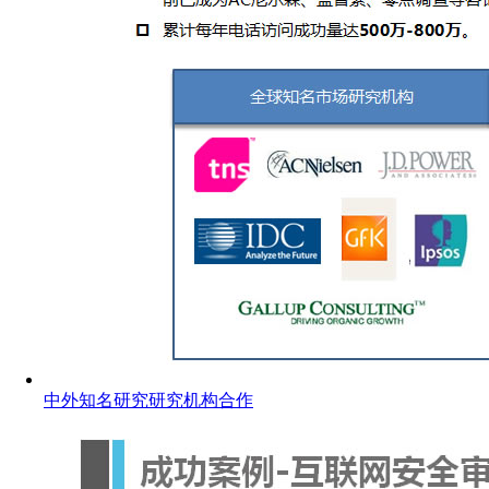
中外知名研究研究机构合作