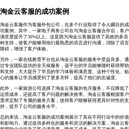
淘金云客服的成功案例
淘金云客服作为客服外包公司，在多个行业取得了令人瞩目的成
功案例。其中，一家电子商务公司在与淘金云客服合作后，客户
满意度提升了30%以上。这是因为淘金云客服提供了高效的多语
种支持，使客户能够用他们最熟悉的语言进行沟通，消除了语言
障碍，增强了客户体验。
另外，一家在线教育平台也从淘金云客服的服务中受益良多。通
过专业团队提供的全天候服务，该平台的学员能够随时获得帮助
和支持，大大提升了学员的学习体验和满意度。这种个性化、贴
心的服务让学员感受到了更多关怀，提高了他们的忠诚度。
此外，一家旅游公司选择了淘金云客服的包月服务，不仅降低了
运营成本，还提高了客户问题的解决效率。淘金云客服根据客户
需求定制了专属的服务方案，使得客户能够获得更具针对性的支
持，提升了公司的服务水平。
总的来说，淘金云客服的成功案例展示了其在不同行业中的价值
和影响力。通过提供多样化的服务和灵活的解决方案，淘金云客