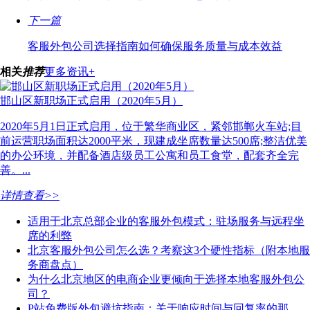
下一篇
客服外包公司选择指南如何确保服务质量与成本效益
相关
推荐
更多资讯+
邯山区新职场正式启用（2020年5月）
2020年5月1日正式启用，位于繁华商业区，紧邻邯郸火车站;目
前运营职场面积达2000平米，现建成坐席数量达500席;整洁优美
的办公环境，并配备酒店级员工公寓和员工食堂，配套齐全完
善。...
详情查看>>
适用于北京总部企业的客服外包模式：驻场服务与远程坐
席的利弊
北京客服外包公司怎么选？考察这3个硬性指标（附本地服
务商盘点）
为什么北京地区的电商企业更倾向于选择本地客服外包公
司？
P站免费版外包避坑指南：关于响应时间与回复率的那