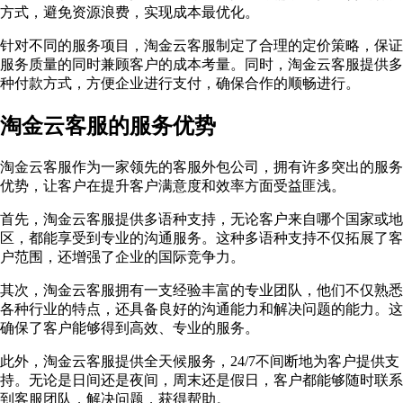
方式，避免资源浪费，实现成本最优化。
针对不同的服务项目，淘金云客服制定了合理的定价策略，保证
服务质量的同时兼顾客户的成本考量。同时，淘金云客服提供多
种付款方式，方便企业进行支付，确保合作的顺畅进行。
淘金云客服的服务优势
淘金云客服作为一家领先的客服外包公司，拥有许多突出的服务
优势，让客户在提升客户满意度和效率方面受益匪浅。
首先，淘金云客服提供多语种支持，无论客户来自哪个国家或地
区，都能享受到专业的沟通服务。这种多语种支持不仅拓展了客
户范围，还增强了企业的国际竞争力。
其次，淘金云客服拥有一支经验丰富的专业团队，他们不仅熟悉
各种行业的特点，还具备良好的沟通能力和解决问题的能力。这
确保了客户能够得到高效、专业的服务。
此外，淘金云客服提供全天候服务，24/7不间断地为客户提供支
持。无论是日间还是夜间，周末还是假日，客户都能够随时联系
到客服团队，解决问题，获得帮助。