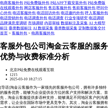
电商客服外包
P站免费版外包
P站APP下载安装外包
P站免费版
在线观看外包
网店客服外包
售后客服外包
售前客服外包
呼叫中
心外包
电话客服外包
电话回访外包
电话邀约外包
呼入客服外包
电话营销外包
电话调查外包
电话调查
行业专项研究
电话调研
品牌满意度调研
市场调研
内容审核
数据标注及采集
AI 大模型
标注
垂类数据标注
AI 数据采集
垂类数据采集
定制数据集交付
首页
>
客服外包
>
电商客服外包
客服外包公司淘金云客服的服务
优势与收费标准分析
北京P站免费在线观看互联
1215
2025-03-10 18:27:15
[
导语
]淘金云客服作为一家领先的客服外包公司，拥有许多独特
的服务优势，能够为企业提供全方位的客户支持和解决方案。首
先，淘金云客服提供多语种支持，能够满足不同地区客户的沟通
需求，让企业在国际市场中更具竞争力。其次，淘金云客服拥有
一支专业的团队，他们经过专业培训和丰富经验的积累，能够处