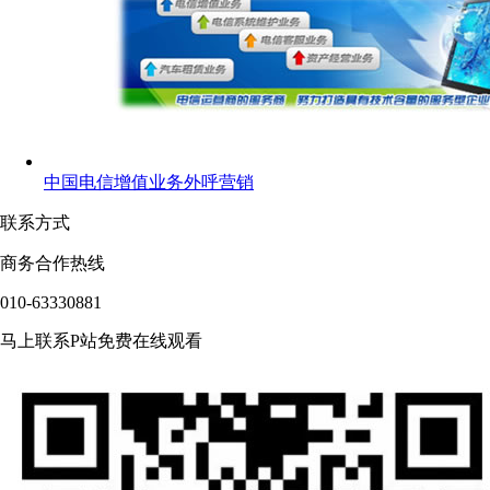
中国电信增值业务外呼营销
联系方式
商务合作热线
010-63330881
马上联系P站免费在线观看