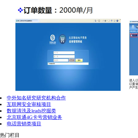
中外知名研究研究机构合作
互联网安全审核项目
数据清洗及leads挖掘类
北京联通4G卡号营销业务
电话营销类项目
热门栏目