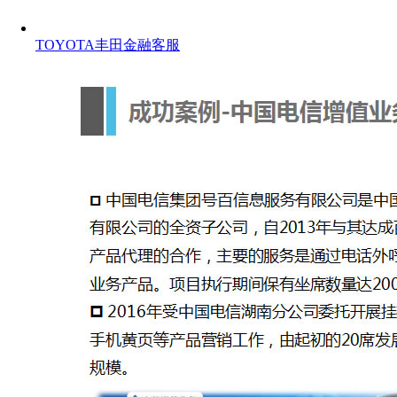
TOYOTA丰田金融客服