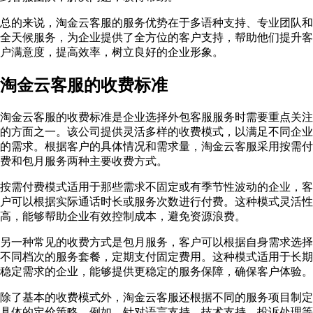
总的来说，淘金云客服的服务优势在于多语种支持、专业团队和
全天候服务，为企业提供了全方位的客户支持，帮助他们提升客
户满意度，提高效率，树立良好的企业形象。
淘金云客服的收费标准
淘金云客服的收费标准是企业选择外包客服服务时需要重点关注
的方面之一。该公司提供灵活多样的收费模式，以满足不同企业
的需求。根据客户的具体情况和需求量，淘金云客服采用按需付
费和包月服务两种主要收费方式。
按需付费模式适用于那些需求不固定或有季节性波动的企业，客
户可以根据实际通话时长或服务次数进行付费。这种模式灵活性
高，能够帮助企业有效控制成本，避免资源浪费。
另一种常见的收费方式是包月服务，客户可以根据自身需求选择
不同档次的服务套餐，定期支付固定费用。这种模式适用于长期
稳定需求的企业，能够提供更稳定的服务保障，确保客户体验。
除了基本的收费模式外，淘金云客服还根据不同的服务项目制定
具体的定价策略。例如，针对语言支持、技术支持、投诉处理等