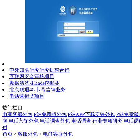
中外知名研究研究机构合作
互联网安全审核项目
数据清洗及leads挖掘类
北京联通4G卡号营销业务
电话营销类项目
热门栏目
电商客服外包
P站免费版外包
P站APP下载安装外包
P站免费
包
电话营销外包
电话调查外包
电话调查
行业专项研究
电话调
付
首页
>
客服外包
>
电商客服外包