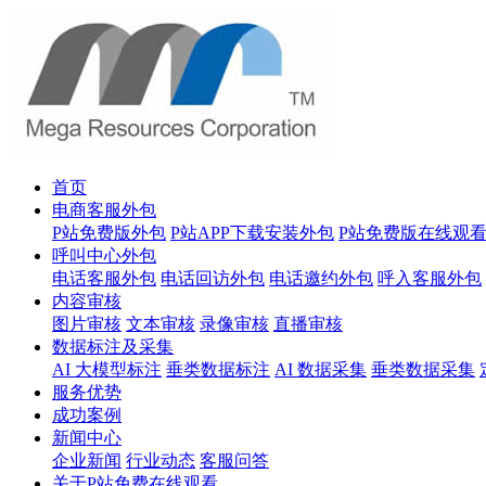
首页
电商客服外包
P站免费版外包
P站APP下载安装外包
P站免费版在线观
呼叫中心外包
电话客服外包
电话回访外包
电话邀约外包
呼入客服外包
内容审核
图片审核
文本审核
录像审核
直播审核
数据标注及采集
AI 大模型标注
垂类数据标注
AI 数据采集
垂类数据采集
服务优势
成功案例
新闻中心
企业新闻
行业动态
客服问答
关于P站免费在线观看