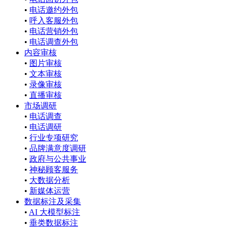
•
电话邀约外包
•
呼入客服外包
•
电话营销外包
•
电话调查外包
内容审核
•
图片审核
•
文本审核
•
录像审核
•
直播审核
市场调研
•
电话调查
•
电话调研
•
行业专项研究
•
品牌满意度调研
•
政府与公共事业
•
神秘顾客服务
•
大数据分析
•
新媒体运营
数据标注及采集
•
AI 大模型标注
•
垂类数据标注