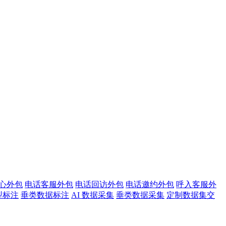
心外包
电话客服外包
电话回访外包
电话邀约外包
呼入客服外
型标注
垂类数据标注
AI 数据采集
垂类数据采集
定制数据集交