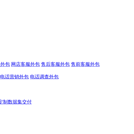
看外包
网店客服外包
售后客服外包
售前客服外包
电话营销外包
电话调查外包
定制数据集交付