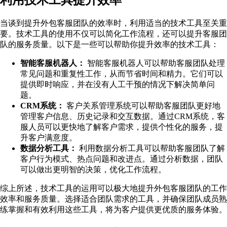
利用技术工具提升效率
当谈到提升外包客服团队的效率时，利用适当的技术工具至关重
要。技术工具的使用不仅可以简化工作流程，还可以提升客服团
队的服务质量。以下是一些可以帮助你提升效率的技术工具：
智能客服机器人：
智能客服机器人可以帮助客服团队处理
常见问题和重复性工作，从而节省时间和精力。它们可以
提供即时响应，并在没有人工干预的情况下解决简单问
题。
CRM系统：
客户关系管理系统可以帮助客服团队更好地
管理客户信息、历史记录和交互数据。通过CRM系统，客
服人员可以更快地了解客户需求，提供个性化的服务，提
升客户满意度。
数据分析工具：
利用数据分析工具可以帮助客服团队了解
客户行为模式、热点问题和改进点。通过分析数据，团队
可以做出更明智的决策，优化工作流程。
综上所述，技术工具的运用可以极大地提升外包客服团队的工作
效率和服务质量。选择适合团队需求的工具，并确保团队成员熟
练掌握和有效利用这些工具，将为客户提供更优质的服务体验。