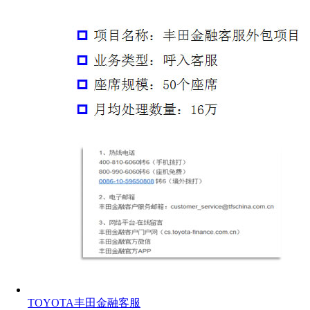
TOYOTA丰田金融客服