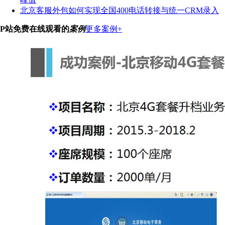
北京客服外包如何实现全国400电话转接与统一CRM录入
P站免费在线观看的
案例
更多案例+