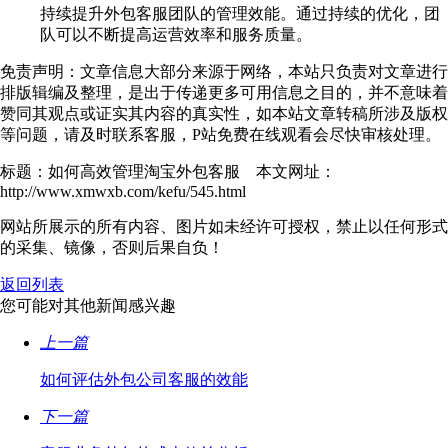
持续提升外包客服团队的管理效能。通过持续的优化，团
队可以不断提高运营效率和服务质量。
免责声明：文章信息大部分来源于网络，本站只负责对文章进行
排版辑编及整理，是出于传递更多可用信息之目的，并不意味着
赞同其观点或证实其内容的真实性，如本站文章转稿所涉及版权
等问题，请及时联系客服，P站免费在线观看会尽快审核处理。
标题：如何高效管理淘宝外包客服 本文网址：
http://www.xmwxb.com/kefu/545.html
网站所展示的所有内容、图片如未经许可授权，禁止以任何形式
的采集、镜像，否则后果自负！
返回列表
您可能对其他新闻感兴趣
上一篇
如何评估外包公司客服的效能
下一篇