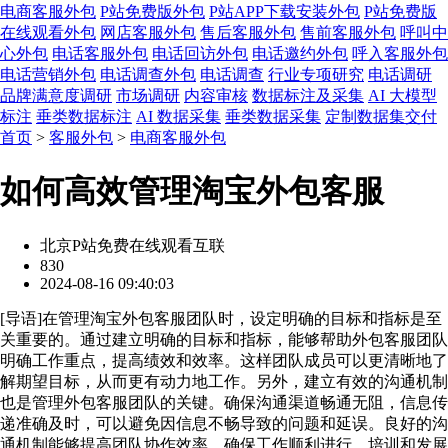
电商客服外包
P站免费版外包
P站APP下载安装外包
P站免费版
在线观看外包
网店客服外包
售后客服外包
售前客服外包
呼叫中
心外包
电话客服外包
电话回访外包
电话邀约外包
呼入客服外包
电话营销外包
电话调查外包
电话调查
行业专项研究
电话调研
品牌满意度调研
市场调研
内容审核
数据标注及采集
AI 大模型
标注
垂类数据标注
AI 数据采集
垂类数据采集
定制数据集交付
首页
>
客服外包
>
电商客服外包
如何高效管理淘宝外包客服
北京P站免费在线观看互联
830
2024-08-16 09:40:03
[
导语
]在管理淘宝外包客服团队时，设定明确的目标和指标是至
关重要的。通过建立明确的目标和指标，能够帮助外包客服团队
明确工作重点，提高绩效和效率。这样团队成员可以更清晰地了
解期望目标，从而更有动力地工作。另外，建立有效的沟通机制
也是管理外包客服团队的关键。确保沟通渠道畅通无阻，信息传
递准确及时，可以避免因信息不畅导致的问题和延误。良好的沟
通机制能够提高团队协作效率，确保工作顺利进行。培训和发展