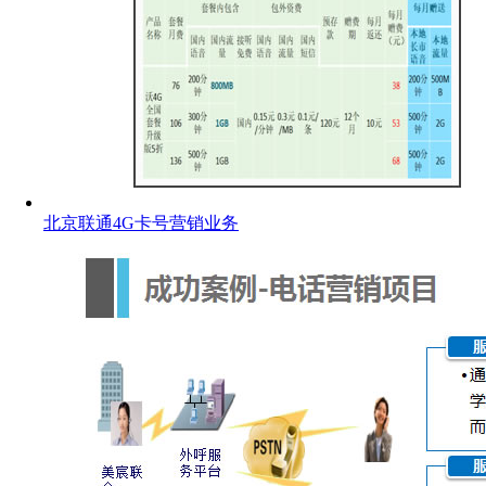
北京联通4G卡号营销业务