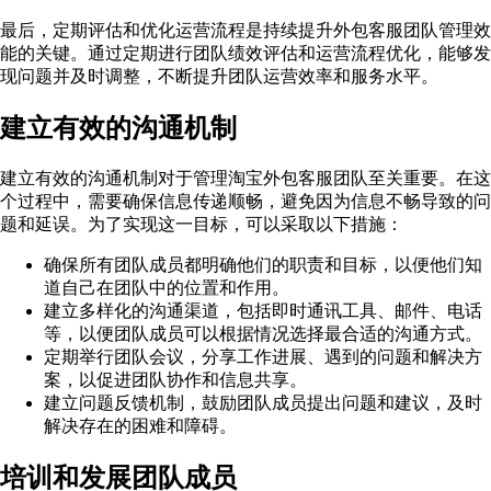
最后，定期评估和优化运营流程是持续提升外包客服团队管理效
能的关键。通过定期进行团队绩效评估和运营流程优化，能够发
现问题并及时调整，不断提升团队运营效率和服务水平。
建立有效的沟通机制
建立有效的沟通机制对于管理淘宝外包客服团队至关重要。在这
个过程中，需要确保信息传递顺畅，避免因为信息不畅导致的问
题和延误。为了实现这一目标，可以采取以下措施：
确保所有团队成员都明确他们的职责和目标，以便他们知
道自己在团队中的位置和作用。
建立多样化的沟通渠道，包括即时通讯工具、邮件、电话
等，以便团队成员可以根据情况选择最合适的沟通方式。
定期举行团队会议，分享工作进展、遇到的问题和解决方
案，以促进团队协作和信息共享。
建立问题反馈机制，鼓励团队成员提出问题和建议，及时
解决存在的困难和障碍。
培训和发展团队成员