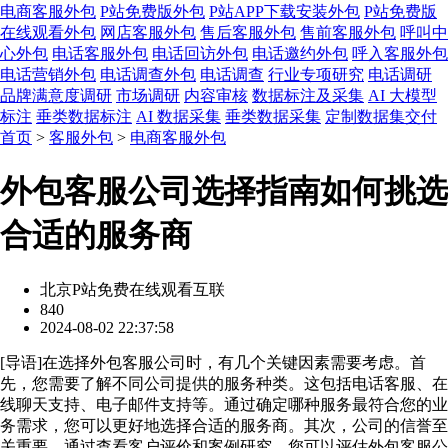
电商客服外包
P站免费版外包
P站APP下载安装外包
P站免费版
在线观看外包
网店客服外包
售后客服外包
售前客服外包
呼叫中
心外包
电话客服外包
电话回访外包
电话邀约外包
呼入客服外包
电话营销外包
电话调查外包
电话调查
行业专项研究
电话调研
品牌满意度调研
市场调研
内容审核
数据标注及采集
AI 大模型
标注
垂类数据标注
AI 数据采集
垂类数据采集
定制数据集交付
首页
>
客服外包
>
电商客服外包
外包客服公司选择指南如何挑选
合适的服务商
北京P站免费在线观看互联
840
2024-08-02 22:37:58
[
导语
]在选择外包客服公司时，有几个关键因素需要考虑。首
先，您需要了解不同公司提供的服务种类。这包括电话客服、在
线聊天支持、电子邮件支持等。通过确定哪种服务最符合您的业
务需求，您可以更好地选择合适的服务商。其次，公司的信誉至
关重要。通过查看客户评价和案例研究，您可以评估外包客服公