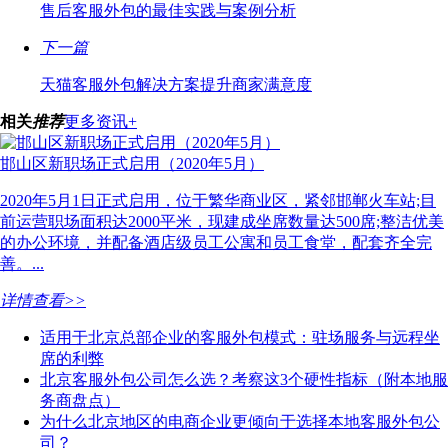
售后客服外包的最佳实践与案例分析
下一篇
天猫客服外包解决方案提升商家满意度
相关
推荐
更多资讯+
邯山区新职场正式启用（2020年5月）
2020年5月1日正式启用，位于繁华商业区，紧邻邯郸火车站;目
前运营职场面积达2000平米，现建成坐席数量达500席;整洁优美
的办公环境，并配备酒店级员工公寓和员工食堂，配套齐全完
善。...
详情查看>>
适用于北京总部企业的客服外包模式：驻场服务与远程坐
席的利弊
北京客服外包公司怎么选？考察这3个硬性指标（附本地服
务商盘点）
为什么北京地区的电商企业更倾向于选择本地客服外包公
司？