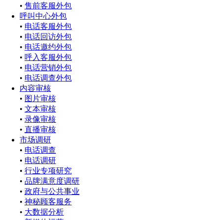
•
售前客服外包
呼叫中心外包
•
电话客服外包
•
电话回访外包
•
电话邀约外包
•
呼入客服外包
•
电话营销外包
•
电话调查外包
内容审核
•
图片审核
•
文本审核
•
录像审核
•
直播审核
市场调研
•
电话调查
•
电话调研
•
行业专项研究
•
品牌满意度调研
•
政府与公共事业
•
神秘顾客服务
•
大数据分析