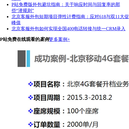
P站免费版外包避坑指南：关于响应时间与回复率的那
些“潜规则”
北京客服外包短期项目弹性计费指南：应对618与双11大促
峰值
北京客服外包如何实现全国400电话转接与统一CRM录入
P站免费在线观看的
案例
更多案例+