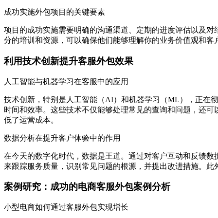
成功实施外包项目的关键要素
项目的成功实施需要明确的沟通渠道、定期的进度评估以及对
分的培训和资源，可以确保他们能够理解你的业务价值观和客
利用技术创新提升客服外包效果
人工智能与机器学习在客服中的应用
技术创新，特别是人工智能（AI）和机器学习（ML），正在彻
时间和效率。这些技术不仅能够处理常见的查询和问题，还可
低了运营成本。
数据分析在提升客户体验中的作用
在今天的数字化时代，数据是王道。通过对客户互动和反馈数
来跟踪服务质量，识别常见问题的根源，并提出改进措施。此
案例研究：成功的电商客服外包案例分析
小型电商如何通过客服外包实现增长