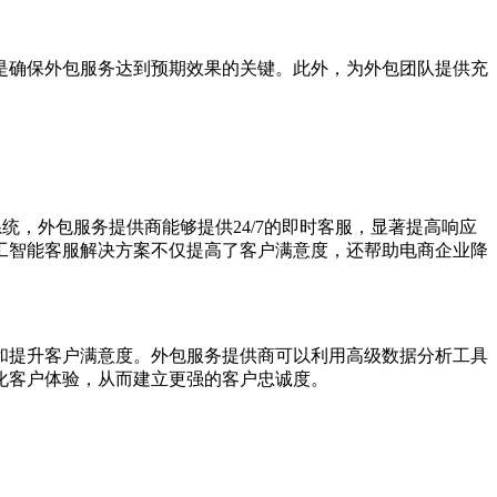
是确保外包服务达到预期效果的关键。此外，为外包团队提供充
统，外包服务提供商能够提供24/7的即时客服，显著提高响应
工智能客服解决方案不仅提高了客户满意度，还帮助电商企业降
和提升客户满意度。外包服务提供商可以利用高级数据分析工具
化客户体验，从而建立更强的客户忠诚度。