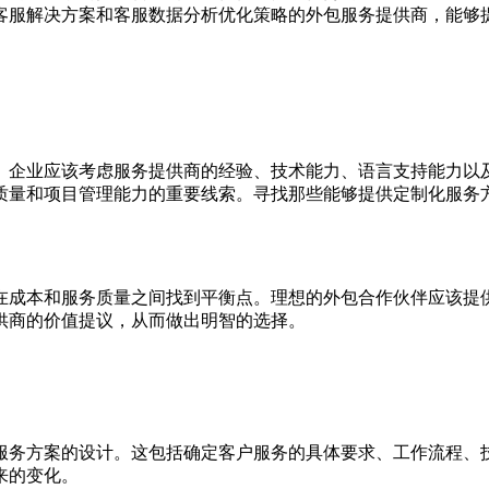
客服解决方案和客服数据分析优化策略的外包服务提供商，能够
。企业应该考虑服务提供商的经验、技术能力、语言支持能力以
质量和项目管理能力的重要线索。寻找那些能够提供定制化服务
在成本和服务质量之间找到平衡点。理想的外包合作伙伴应该提
供商的价值提议，从而做出明智的选择。
服务方案的设计。这包括确定客户服务的具体要求、工作流程、
来的变化。