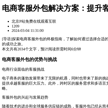
电商客服外包解决方案：提升
北京P站免费在线观看互联
1209
2024-03-04 11:31:00
[
导语
]探索电商客服外包的终极指南，了解如何通过选择合适
的成功之旅。
本文共有
2034
个文字，预计阅读所需时间
6
分钟
电商客服外包的优势与挑战
电商行业面临的客服挑战
电子商务的蓬勃发展带来了无限的机遇，同时也带来了新的挑
提供卓越客服的巨大压力。此外，跨时区的服务需求和多语言
略。
客服外包的兴起与发展趋势
随着技术的进步和全球服务供应链的成熟，客服外包已经从简