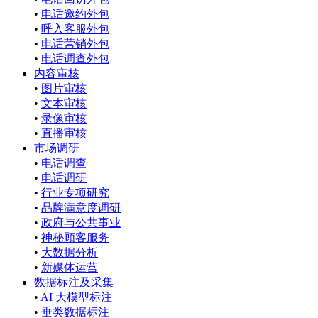
•
电话邀约外包
•
呼入客服外包
•
电话营销外包
•
电话调查外包
内容审核
•
图片审核
•
文本审核
•
录像审核
•
直播审核
市场调研
•
电话调查
•
电话调研
•
行业专项研究
•
品牌满意度调研
•
政府与公共事业
•
神秘顾客服务
•
大数据分析
•
新媒体运营
数据标注及采集
•
AI 大模型标注
•
垂类数据标注