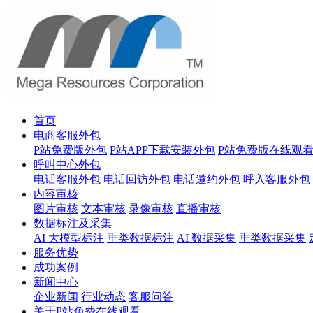
首页
电商客服外包
P站免费版外包
P站APP下载安装外包
P站免费版在线观
呼叫中心外包
电话客服外包
电话回访外包
电话邀约外包
呼入客服外包
内容审核
图片审核
文本审核
录像审核
直播审核
数据标注及采集
AI 大模型标注
垂类数据标注
AI 数据采集
垂类数据采集
服务优势
成功案例
新闻中心
企业新闻
行业动态
客服问答
关于P站免费在线观看