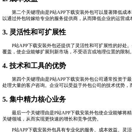
第二个关键理由是P站APP下载安装外包可以显著降低成本
以通过外包转嫁给专业的服务提供商，从而降低企业的运营成
3. 灵活性和可扩展性
P站APP下载安装外包还提供了灵活性和可扩展性的好处。
覆盖，使企业能够扩展到新市场，不受语言或地理位置的限制
4. 技术和工具的优势
第四个关键理由是P站APP下载安装外包公司通常投资于最
处理大量的客户咨询。企业可以受益于外包公司的技术优势，
5. 集中精力核心业务
最后一个关键理由是P站APP下载安装外包使企业能够将精
关键领域，从而实现更快速的增长和竞争优势。
P站APP下载安装外包具有专业化的服务、成本效益、灵活