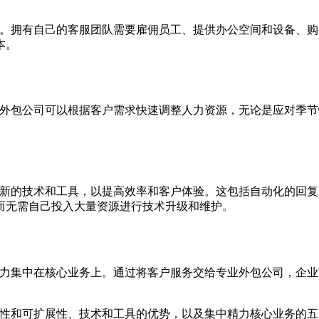
。拥有自己的客服团队需要雇佣员工、提供办公空间和设备、购
本。
外包公司可以根据客户需求快速调整人力资源，无论是应对季节
。
新的技术和工具，以提高效率和客户体验。这包括自动化的回复
而无需自己投入大量资源进行技术升级和维护。
力集中在核心业务上。通过将客户服务交给专业外包公司，企业
性和可扩展性、技术和工具的优势，以及集中精力核心业务的五