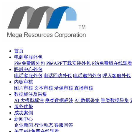
首页
电商客服外包
P站免费版外包
P站APP下载安装外包
P站免费版在线观
呼叫中心外包
电话客服外包
电话回访外包
电话邀约外包
呼入客服外包
内容审核
图片审核
文本审核
录像审核
直播审核
数据标注及采集
AI 大模型标注
垂类数据标注
AI 数据采集
垂类数据采集
服务优势
成功案例
新闻中心
企业新闻
行业动态
客服问答
关于P站免费在线观看