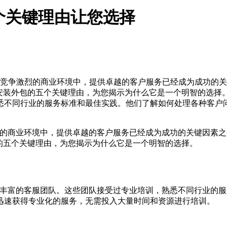
5个关键理由让您选择
当今竞争激烈的商业环境中，提供卓越的客户服务已经成为成功的
载安装外包的五个关键理由，为您揭示为什么它是一个明智的选择。
悉不同行业的服务标准和最佳实践。他们了解如何处理各种客户
烈的商业环境中，提供卓越的客户服务已经成为成功的关键因素
包的五个关键理由，为您揭示为什么它是一个明智的选择。
丰富的客服团队。这些团队接受过专业培训，熟悉不同行业的服
迅速获得专业化的服务，无需投入大量时间和资源进行培训。