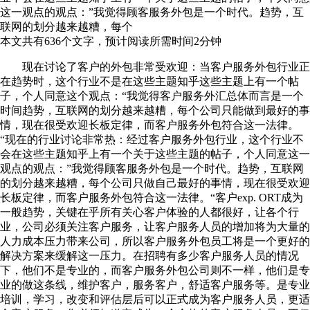
这一观点的观点：”我觉得顾客服务外包是一个时代。趋势，互
联网的划分越来越糟，每个
本文共有
636
个文字，预计阅读所需时间
2
分钟
现在讨论了客户的外包非常受欢迎：当客户服务外包行业正
在趋势时，这个行业不是在这些主题知乎这些主题上有一个帖
子，个人同意这个观点：“我觉得客户服务外汇总体而言是一个
时间趋势，互联网的划分越来越糟，每个公司只能做到最好的事
情，现在很受欢迎长板定律，而客户服务外包符合这一法律。
“现在的行业讨论非常热：经过客户服务外包行业，这个行业不
会在这些主题知乎上有一个关于这些主题的帖子，个人同意这一
观点的观点：”我觉得顾客服务外包是一个时代。趋势，互联网
的划分越来越糟，每个公司只做自己最好的事情，现在很受欢迎
长板定律，而客户服务外包符合这一法律。“客户exp. ORT成为
一般趋势，关键在乎所有关心客户体验的人都很好，让各个行
业，公司必须关注客户服务，让客户服务人员的增加将为大量的
人力成本压力带来公司，所以客户服务外包员工将是一个更好的
解决方案来缓解这一压力。在招聘有多少客户服务人员的情况
下，他们不是专业的，而客户服务外包公司则不一样，他们是专
业的做这条线，维护客户，服务客户，舒适客户服务等。是专业
培训，学习，改变和评估层后可以正式成为客户服务人员，更适