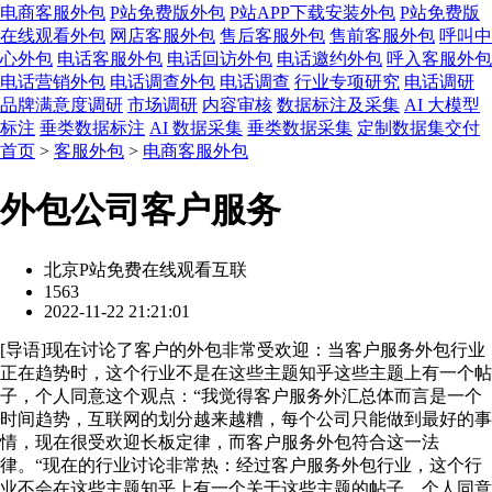
电商客服外包
P站免费版外包
P站APP下载安装外包
P站免费版
在线观看外包
网店客服外包
售后客服外包
售前客服外包
呼叫中
心外包
电话客服外包
电话回访外包
电话邀约外包
呼入客服外包
电话营销外包
电话调查外包
电话调查
行业专项研究
电话调研
品牌满意度调研
市场调研
内容审核
数据标注及采集
AI 大模型
标注
垂类数据标注
AI 数据采集
垂类数据采集
定制数据集交付
首页
>
客服外包
>
电商客服外包
外包公司客户服务
北京P站免费在线观看互联
1563
2022-11-22 21:21:01
[
导语
]现在讨论了客户的外包非常受欢迎：当客户服务外包行业
正在趋势时，这个行业不是在这些主题知乎这些主题上有一个帖
子，个人同意这个观点：“我觉得客户服务外汇总体而言是一个
时间趋势，互联网的划分越来越糟，每个公司只能做到最好的事
情，现在很受欢迎长板定律，而客户服务外包符合这一法
律。“现在的行业讨论非常热：经过客户服务外包行业，这个行
业不会在这些主题知乎上有一个关于这些主题的帖子，个人同意