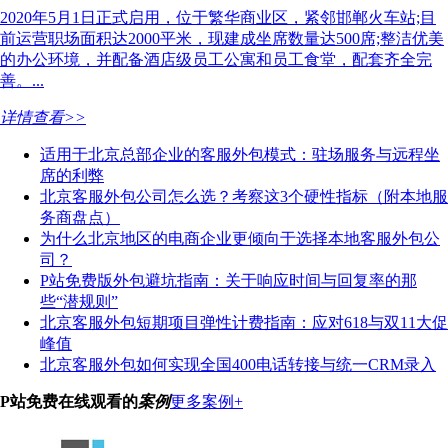
2020年5月1日正式启用，位于繁华商业区，紧邻邯郸火车站;目
前运营职场面积达2000平米，现建成坐席数量达500席;整洁优美
的办公环境，并配备酒店级员工公寓和员工食堂，配套齐全完
善。...
详情查看>>
适用于北京总部企业的客服外包模式：驻场服务与远程坐
席的利弊
北京客服外包公司怎么选？考察这3个硬性指标（附本地服
务商盘点）
为什么北京地区的电商企业更倾向于选择本地客服外包公
司？
P站免费版外包避坑指南：关于响应时间与回复率的那
些“潜规则”
北京客服外包短期项目弹性计费指南：应对618与双11大促
峰值
北京客服外包如何实现全国400电话转接与统一CRM录入
P站免费在线观看的
案例
更多案例+