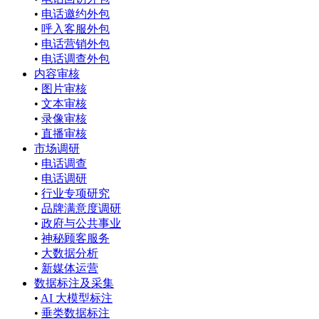
•
电话邀约外包
•
呼入客服外包
•
电话营销外包
•
电话调查外包
内容审核
•
图片审核
•
文本审核
•
录像审核
•
直播审核
市场调研
•
电话调查
•
电话调研
•
行业专项研究
•
品牌满意度调研
•
政府与公共事业
•
神秘顾客服务
•
大数据分析
•
新媒体运营
数据标注及采集
•
AI 大模型标注
•
垂类数据标注