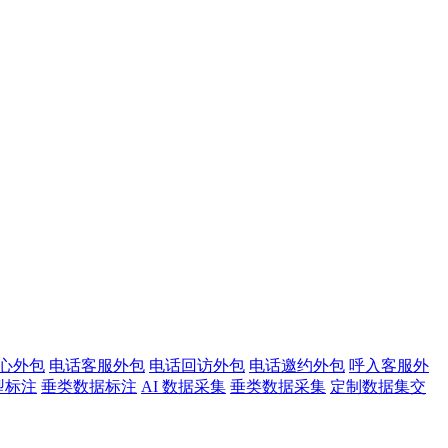
心外包
电话客服外包
电话回访外包
电话邀约外包
呼入客服外
型标注
垂类数据标注
AI 数据采集
垂类数据采集
定制数据集交