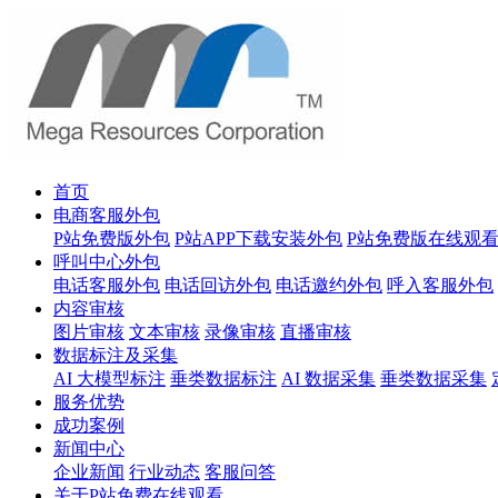
首页
电商客服外包
P站免费版外包
P站APP下载安装外包
P站免费版在线观
呼叫中心外包
电话客服外包
电话回访外包
电话邀约外包
呼入客服外包
内容审核
图片审核
文本审核
录像审核
直播审核
数据标注及采集
AI 大模型标注
垂类数据标注
AI 数据采集
垂类数据采集
服务优势
成功案例
新闻中心
企业新闻
行业动态
客服问答
关于P站免费在线观看