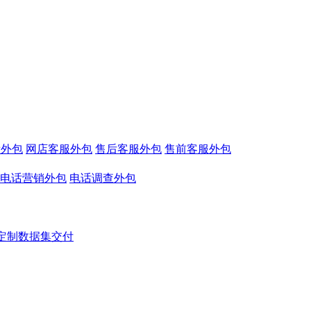
看外包
网店客服外包
售后客服外包
售前客服外包
电话营销外包
电话调查外包
定制数据集交付