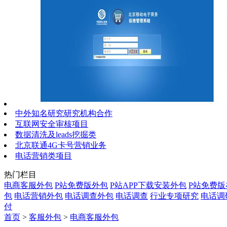
中外知名研究研究机构合作
互联网安全审核项目
数据清洗及leads挖掘类
北京联通4G卡号营销业务
电话营销类项目
热门栏目
电商客服外包
P站免费版外包
P站APP下载安装外包
P站免费
包
电话营销外包
电话调查外包
电话调查
行业专项研究
电话调
付
首页
>
客服外包
>
电商客服外包