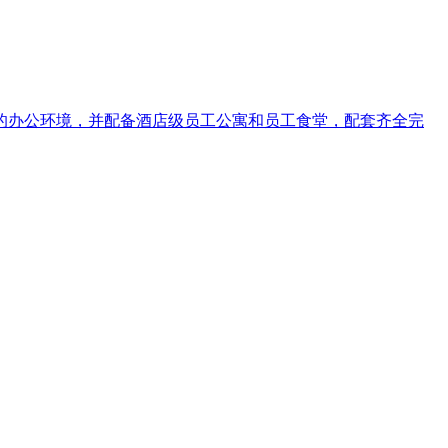
洁优美的办公环境，并配备酒店级员工公寓和员工食堂，配套齐全完