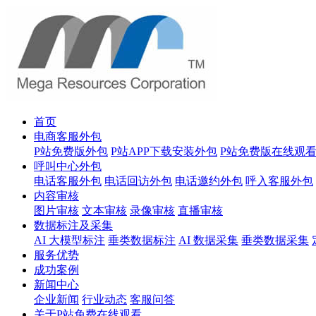
首页
电商客服外包
P站免费版外包
P站APP下载安装外包
P站免费版在线观
呼叫中心外包
电话客服外包
电话回访外包
电话邀约外包
呼入客服外包
内容审核
图片审核
文本审核
录像审核
直播审核
数据标注及采集
AI 大模型标注
垂类数据标注
AI 数据采集
垂类数据采集
服务优势
成功案例
新闻中心
企业新闻
行业动态
客服问答
关于P站免费在线观看