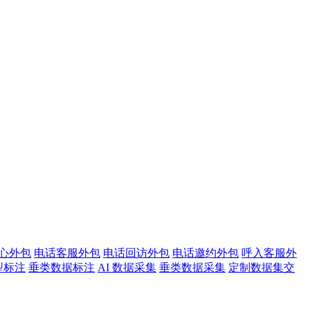
心外包
电话客服外包
电话回访外包
电话邀约外包
呼入客服外
型标注
垂类数据标注
AI 数据采集
垂类数据采集
定制数据集交