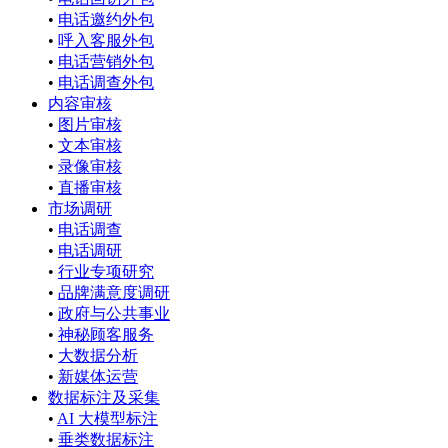
•
电话邀约外包
•
呼入客服外包
•
电话营销外包
•
电话调查外包
内容审核
•
图片审核
•
文本审核
•
录像审核
•
直播审核
市场调研
•
电话调查
•
电话调研
•
行业专项研究
•
品牌满意度调研
•
政府与公共事业
•
神秘顾客服务
•
大数据分析
•
新媒体运营
数据标注及采集
•
AI 大模型标注
•
垂类数据标注