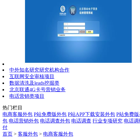
中外知名研究研究机构合作
互联网安全审核项目
数据清洗及leads挖掘类
北京联通4G卡号营销业务
电话营销类项目
热门栏目
电商客服外包
P站免费版外包
P站APP下载安装外包
P站免费
包
电话营销外包
电话调查外包
电话调查
行业专项研究
电话调
付
首页
>
客服外包
>
电商客服外包