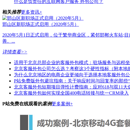
什么是负责任的互联网客户服务 外包公司？
相关
推荐
更多资讯+
邯山区新职场正式启用（2020年5月）
2020年5月1日正式启用，位于繁华商业区，紧邻邯郸火车站;
善。...
详情查看>>
适用于北京总部企业的客服外包模式：驻场服务与远程坐
北京客服外包公司怎么选？考察这3个硬性指标（附本地
为什么北京地区的电商企业更倾向于选择本地客服外包公
P站免费版外包避坑指南：关于响应时间与回复率的那些“
北京客服外包短期项目弹性计费指南：应对618与双11大
北京客服外包如何实现全国400电话转接与统一CRM录入
P站免费在线观看的
案例
更多案例+