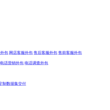
看外包
网店客服外包
售后客服外包
售前客服外包
电话营销外包
电话调查外包
定制数据集交付