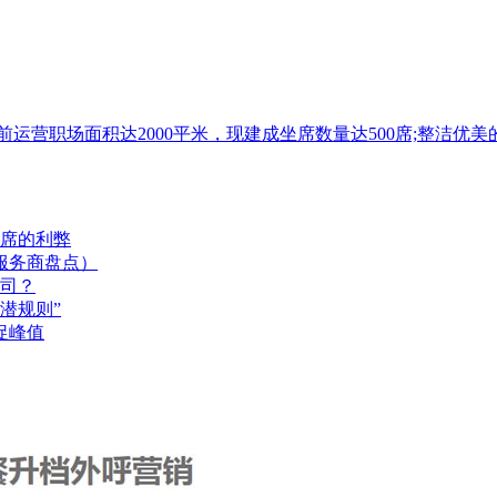
目前运营职场面积达2000平米，现建成坐席数量达500席;整
席的利弊
服务商盘点）
司？
潜规则”
促峰值