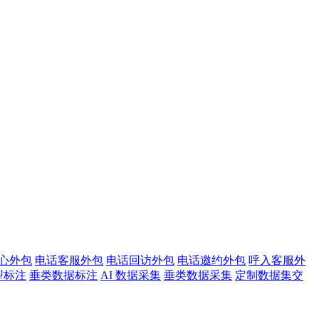
心外包
电话客服外包
电话回访外包
电话邀约外包
呼入客服外
型标注
垂类数据标注
AI 数据采集
垂类数据采集
定制数据集交