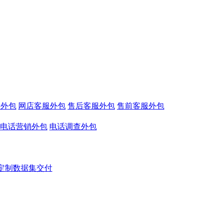
看外包
网店客服外包
售后客服外包
售前客服外包
电话营销外包
电话调查外包
定制数据集交付