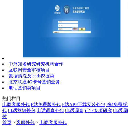
中外知名研究研究机构合作
互联网安全审核项目
数据清洗及leads挖掘类
北京联通4G卡号营销业务
电话营销类项目
热门栏目
电商客服外包
P站免费版外包
P站APP下载安装外包
P站免费
包
电话营销外包
电话调查外包
电话调查
行业专项研究
电话调
付
首页
>
客服外包
>
电商客服外包