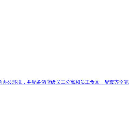
洁优美的办公环境，并配备酒店级员工公寓和员工食堂，配套齐全完