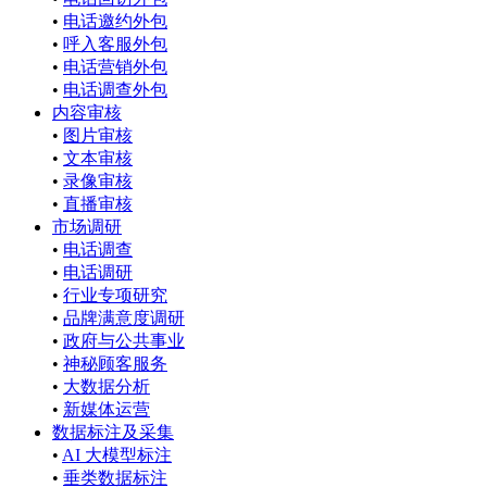
•
电话邀约外包
•
呼入客服外包
•
电话营销外包
•
电话调查外包
内容审核
•
图片审核
•
文本审核
•
录像审核
•
直播审核
市场调研
•
电话调查
•
电话调研
•
行业专项研究
•
品牌满意度调研
•
政府与公共事业
•
神秘顾客服务
•
大数据分析
•
新媒体运营
数据标注及采集
•
AI 大模型标注
•
垂类数据标注