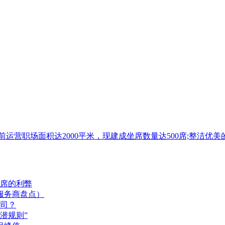
目前运营职场面积达2000平米，现建成坐席数量达500席;整
席的利弊
服务商盘点）
司？
潜规则”