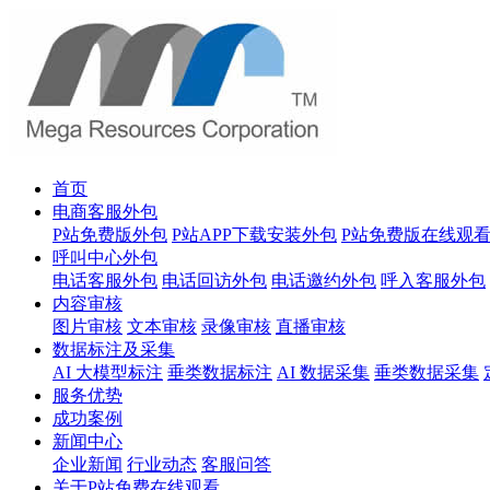
首页
电商客服外包
P站免费版外包
P站APP下载安装外包
P站免费版在线观
呼叫中心外包
电话客服外包
电话回访外包
电话邀约外包
呼入客服外包
内容审核
图片审核
文本审核
录像审核
直播审核
数据标注及采集
AI 大模型标注
垂类数据标注
AI 数据采集
垂类数据采集
服务优势
成功案例
新闻中心
企业新闻
行业动态
客服问答
关于P站免费在线观看