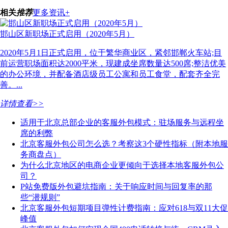
相关
推荐
更多资讯+
邯山区新职场正式启用（2020年5月）
2020年5月1日正式启用，位于繁华商业区，紧邻邯郸火车站;目
前运营职场面积达2000平米，现建成坐席数量达500席;整洁优美
的办公环境，并配备酒店级员工公寓和员工食堂，配套齐全完
善。...
详情查看>>
适用于北京总部企业的客服外包模式：驻场服务与远程坐
席的利弊
北京客服外包公司怎么选？考察这3个硬性指标（附本地服
务商盘点）
为什么北京地区的电商企业更倾向于选择本地客服外包公
司？
P站免费版外包避坑指南：关于响应时间与回复率的那
些“潜规则”
北京客服外包短期项目弹性计费指南：应对618与双11大促
峰值