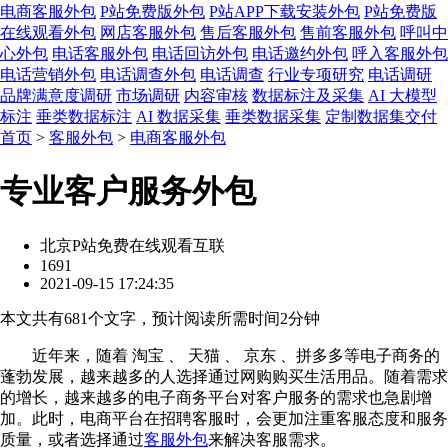
电商客服外包
P站免费版外包
P站APP下载安装外包
P站免费版
在线观看外包
网店客服外包
售后客服外包
售前客服外包
呼叫中
心外包
电话客服外包
电话回访外包
电话邀约外包
呼入客服外包
电话营销外包
电话调查外包
电话调查
行业专项研究
电话调研
品牌满意度调研
市场调研
内容审核
数据标注及采集
AI 大模型
标注
垂类数据标注
AI 数据采集
垂类数据采集
定制数据集交付
首页
>
客服外包
>
电商客服外包
专业客户服务外包
北京P站免费在线观看互联
1691
2021-09-15 17:24:35
本文共有
681
个文字，预计阅读所需时间
2
分钟
近年来，随着 淘宝 、 天猫 、 京东 、拼多多等电子商务的
蓬勃发展，越来越多的人选择通过网购购买生活用品。随着需求
的增长，越来越多的电子商务平台对客户服务的需求也急剧增
加。此时，电商平台在招聘客服时，会更加注重客服态度和服务
质量，或者选择通过
客服外包
来解决客服需求。