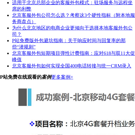
适用于北京总部企业的客服外包模式：驻场服务与远程坐
席的利弊
北京客服外包公司怎么选？考察这3个硬性指标（附本地服
务商盘点）
为什么北京地区的电商企业更倾向于选择本地客服外包公
司？
P站免费版外包避坑指南：关于响应时间与回复率的那
些“潜规则”
北京客服外包短期项目弹性计费指南：应对618与双11大促
峰值
北京客服外包如何实现全国400电话转接与统一CRM录入
P站免费在线观看的
案例
更多案例+