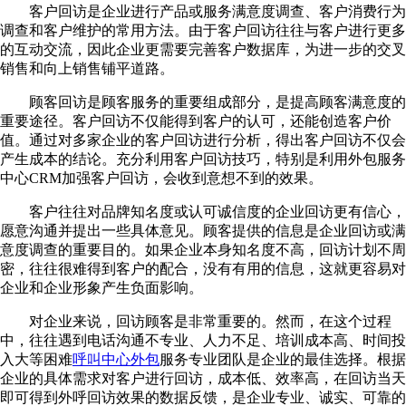
客户回访是企业进行产品或服务满意度调查、客户消费行为
调查和客户维护的常用方法。由于客户回访往往与客户进行更多
的互动交流，因此企业更需要完善客户数据库，为进一步的交叉
销售和向上销售铺平道路。
顾客回访是顾客服务的重要组成部分，是提高顾客满意度的
重要途径。客户回访不仅能得到客户的认可，还能创造客户价
值。通过对多家企业的客户回访进行分析，得出客户回访不仅会
产生成本的结论。充分利用客户回访技巧，特别是利用外包服务
中心CRM加强客户回访，会收到意想不到的效果。
客户往往对品牌知名度或认可诚信度的企业回访更有信心，
愿意沟通并提出一些具体意见。顾客提供的信息是企业回访或满
意度调查的重要目的。如果企业本身知名度不高，回访计划不周
密，往往很难得到客户的配合，没有有用的信息，这就更容易对
企业和企业形象产生负面影响。
对企业来说，回访顾客是非常重要的。然而，在这个过程
中，往往遇到电话沟通不专业、人力不足、培训成本高、时间投
入大等困难
呼叫中心外包
服务专业团队是企业的最佳选择。根据
企业的具体需求对客户进行回访，成本低、效率高，在回访当天
即可得到外呼回访效果的数据反馈，是企业专业、诚实、可靠的