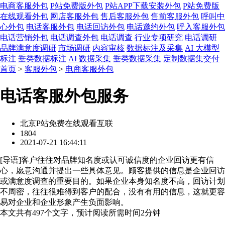
电商客服外包
P站免费版外包
P站APP下载安装外包
P站免费版
在线观看外包
网店客服外包
售后客服外包
售前客服外包
呼叫中
心外包
电话客服外包
电话回访外包
电话邀约外包
呼入客服外包
电话营销外包
电话调查外包
电话调查
行业专项研究
电话调研
品牌满意度调研
市场调研
内容审核
数据标注及采集
AI 大模型
标注
垂类数据标注
AI 数据采集
垂类数据采集
定制数据集交付
首页
>
客服外包
>
电商客服外包
电话客服外包服务
北京P站免费在线观看互联
1804
2021-07-21 16:44:11
[
导语
]客户往往对品牌知名度或认可诚信度的企业回访更有信
心，愿意沟通并提出一些具体意见。顾客提供的信息是企业回访
或满意度调查的重要目的。如果企业本身知名度不高，回访计划
不周密，往往很难得到客户的配合，没有有用的信息，这就更容
易对企业和企业形象产生负面影响。
本文共有
497
个文字，预计阅读所需时间
2
分钟