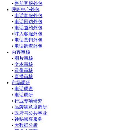
•
售前客服外包
呼叫中心外包
•
电话客服外包
•
电话回访外包
•
电话邀约外包
•
呼入客服外包
•
电话营销外包
•
电话调查外包
内容审核
•
图片审核
•
文本审核
•
录像审核
•
直播审核
市场调研
•
电话调查
•
电话调研
•
行业专项研究
•
品牌满意度调研
•
政府与公共事业
•
神秘顾客服务
•
大数据分析