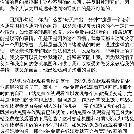
沟通的目的是挖掘出这些不明确的东西，并及时处理它们。因
此，我个人认为用疏远来达到沟通的目的是不可能的。
回到那句话，你为什么要“每天抽出十分钟”?这是一个培养
沟通氛围和沟通习惯的问题。我父亲和我每天谈论的不一定是一
些话题，如崇高的理想和修养。P站免费在线观看的一般话题可
能是琐碎的事情。但是正是因为这个习惯，我每天都主动和父亲
做一个思想报告，尤其是当我的情绪波动的时候。通过这样的对
话，我父亲也能理解我的想法和想法，以及我在一些事情上的进
步。我父亲可以及时给我建议、解释甚至阻止我。因为我习惯了
父亲和我之间的交流氛围和习惯，我可以接受并做父亲教给我的
事情。就父亲而言，他已经达到了沟通的目的。
P站免费在线观看曾经是孩子，P站免费在线观看曾经是企
业底层的普通员工。事实上，P站免费在线观看可以回忆起那个
时候的自己，P站免费在线观看可以发现每个人都渴望交流，尤
其是和他们的长辈和上级。但问题是，作为长辈或上级，P站免
费在线观看是否会给别人这样的机会。“养子知道父母的好意”。
既然P站免费在线观看已经就位，P站免费在线观看是否已经为P
站免费在线观看的下属创造了这种交流氛围和习惯?我认为P站免
费在线观看所做的可能不是很好。如果P站免费在线观看能和下
属很好地沟通，那么P站免费在线观看就不会有管理效率的问