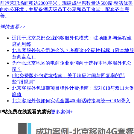
前运营职场面积达2000平米，现建成坐席数量达500席;整洁优美
的办公环境，并配备酒店级员工公寓和员工食堂，配套齐全完
善。...
详情查看>>
适用于北京总部企业的客服外包模式：驻场服务与远程坐
席的利弊
北京客服外包公司怎么选？考察这3个硬性指标（附本地服
务商盘点）
为什么北京地区的电商企业更倾向于选择本地客服外包公
司？
P站免费版外包避坑指南：关于响应时间与回复率的那
些“潜规则”
北京客服外包短期项目弹性计费指南：应对618与双11大促
峰值
北京客服外包如何实现全国400电话转接与统一CRM录入
P站免费在线观看的
案例
更多案例+