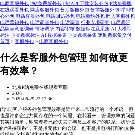
电商客服外包
P站免费版外包
P站APP下载安装外包
P站免费版
在线观看外包
网店客服外包
售后客服外包
售前客服外包
呼叫中
心外包
电话客服外包
电话回访外包
电话邀约外包
呼入客服外包
电话营销外包
电话调查外包
电话调查
行业专项研究
电话调研
品牌满意度调研
市场调研
内容审核
数据标注及采集
AI 大模型
标注
垂类数据标注
AI 数据采集
垂类数据采集
定制数据集交付
首页
>
客服外包
>
电商客服外包
什么是客服外包管理 如何做更
有效率？
北京P站免费在线观看互联
2026
2020-06-29 22:12:36
[
导语
]客户服务外包管理效率是近年来非常流行的一个术语，但
也是许多企业共同存在的一个问题。在我看来，管理效率的问题
其实很简单，即管理者已经失去了与员工和客户的联系。我所说
的“保持联系”，不是指无休止的会议，也不是指电脑打印的文件
或报告;它指真诚和自发的内心交流。