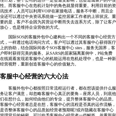
理计划，整个公司的运作一定会遭受影响，也会造成客户的不便
性。而客服中心在危机计划中的角色就显得重要。利用目前的资
讯技术，人员可以利用VOIP在家接电话，服务不中断，而且企
业还可以透过中央资讯系统做一监控居家工作者的上班状况。重
要的是，客户不会因为其营运中断而失去连系方式，除了让客户
放心，也是维持企业营收的方式。
国际SOS的客服外包中心建构出一个不同的客服中心经营方
式，一样透过电话询问方式，客户可以透过其客服中心获得医疗
上的协助，结合国际间各个SOS客服中心 sites，服务无国界，客
户即时获得完美的服务。从SARS的居家隔离案例中，P站免费
在线观看发现若客服中心的机能运用在危机处理中，也是一种新
经营视野，重新创造客服中心的价值魅力。
客服中心经营的六大心法
客服外包中心都按照日常流程运行者，都在想该提供什么服
务让客户满意，却忽略客服中心真正的要角 – 座席人员，到底他
们在想什么，如何经由他们的专业，提升整体客服中心的品质。
客服中心经营者总是在想，客服中心的流程是否真的运作流畅，
是否整体客服中心的品质如经营者预期呢?或许隐藏在客服中心
管理背后的秘密，可以给予客服中心经营者一些解答，并重新审