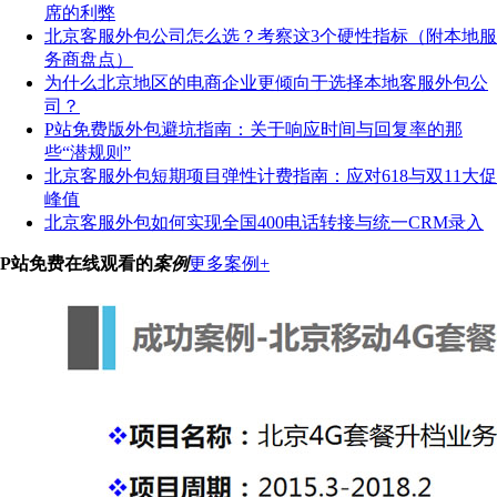
席的利弊
北京客服外包公司怎么选？考察这3个硬性指标（附本地服
务商盘点）
为什么北京地区的电商企业更倾向于选择本地客服外包公
司？
P站免费版外包避坑指南：关于响应时间与回复率的那
些“潜规则”
北京客服外包短期项目弹性计费指南：应对618与双11大促
峰值
北京客服外包如何实现全国400电话转接与统一CRM录入
P站免费在线观看的
案例
更多案例+