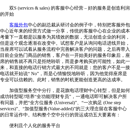
双S (services & sales) 的客服中心经营 – 好的服务是创造利润
的开始
客服外包
中心的副总裁从研讨会的例子中，特别把客服外包
中心近年来的经营方式做一分享，传统的客服中心在企业的成本
考量下一直都是以服务为其绩效的数据，无法创造企业的利润，
但是这个观念逐渐在改变中。试想客户是从询问电话进线开始，
当座席可以试着从服务流程中完善解决客户的问题，之后再带入
目前企业热门商品的销售，客户在一开始美好的服务印象后，座
席的销售就不再只是拒绝聆听，而是参考购买的可能性，如此一
来，和直接的电话行销方式最大的不同就是：您的客户不是一接
电话就开始说“ No”，而是心情愉悦地聆听，因为他觉得座席是
专业可以信赖的。此时，销售的时机更能创造更高的达成率。
加值型服务空中分行，是花旗电话理财中心转型，但是如何
成功转型呢?培养“全功能理财专员”，一通电话即可解决客户所
有问题，并把“全方位服务 (Universal)”、“一次购足 (One step
services)”、“加值型服务(Value-added)”的三大理念留在客服中心
的日常运作中。结构整个空中分行的营运成功五大要素有：
便利且个人化的服务平台