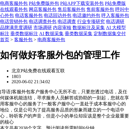
电商客服外包
P站免费版外包
P站APP下载安装外包
P站免费版
在线观看外包
网店客服外包
售后客服外包
售前客服外包
呼叫中
心外包
电话客服外包
电话回访外包
电话邀约外包
呼入客服外包
电话营销外包
电话调查外包
电话调查
行业专项研究
电话调研
品牌满意度调研
市场调研
内容审核
数据标注及采集
AI 大模型
标注
垂类数据标注
AI 数据采集
垂类数据采集
定制数据集交付
首页
>
客服外包
>
电商客服外包
如何做好客服外包的管理工作
北京P站免费在线观看互联
1803
2020-06-02 21:34:02
[
导语
]客服外包客户服务中心无所不在，只要您透过电话，及任
何媒体机能连结，寻求服务人员解答或协助的一刻起，您就在享
用客服中心的服务了!一般客户服中心一直处于成本客服中心的
地位，仅是公司为了提高服务品质的形象而建立的一个电话中
心，聆听客户的声音，但是小小的单位却应该是整个企业最重要
的核心
本文共有
2038
个文字，预计阅读所需时间
6
分钟